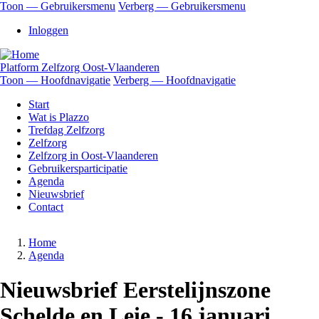
Overslaan
Toon — Gebruikersmenu
Verberg — Gebruikersmenu
en
Gebruikersmenu
Inloggen
naar
de
inhoud
Platform Zelfzorg Oost-Vlaanderen
gaan
Toon — Hoofdnavigatie
Verberg — Hoofdnavigatie
Hoofdnavigatie
Start
Wat is Plazzo
Trefdag Zelfzorg
Zelfzorg
Zelfzorg in Oost-Vlaanderen
Gebruikersparticipatie
Agenda
Nieuwsbrief
Contact
Home
Agenda
Kruimelpad
Nieuwsbrief Eerstelijnszone
Schelde en Leie - 16 januari